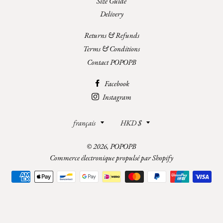
Size Guide
Delivery
Returns & Refunds
Terms & Conditions
Contact POPOPB
Facebook
Instagram
Langue
Devise
français
HKD $
© 2026,
POPOPB
Commerce électronique propulsé par Shopify
Moyens
de
paiement