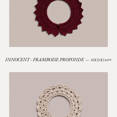
Prix régulier
+
INNOCENT - FRAMBOISE PROFONDE
—
HKD$260