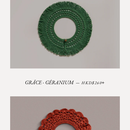
Prix régulier
+
GRÂCE - GÉRANIUM
—
HKD$260