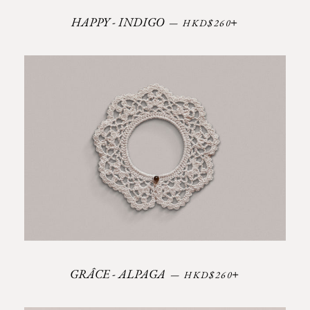
Prix régulier
+
HAPPY - INDIGO
—
HKD$260
Prix régulier
+
GRÂCE - ALPAGA
—
HKD$260