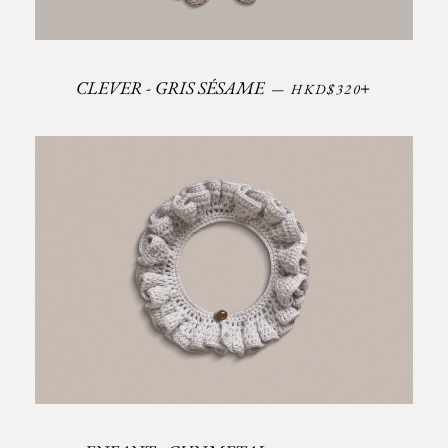
Prix régulier
+
CLEVER - GRIS SÉSAME
—
HKD$320