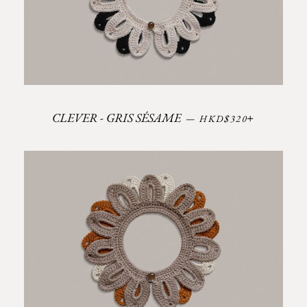
Prix régulier
+
CLEVER - GRIS SÉSAME
—
HKD$320