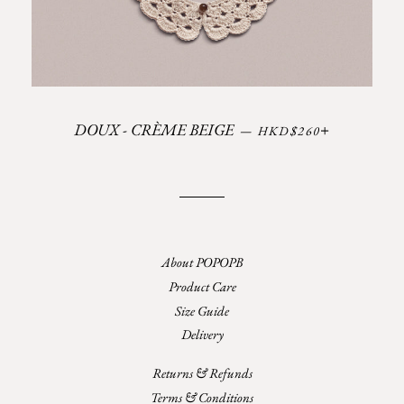
Prix régulier
+
DOUX - CRÈME BEIGE
—
HKD$260
About POPOPB
Product Care
Size Guide
Delivery
Returns & Refunds
Terms & Conditions