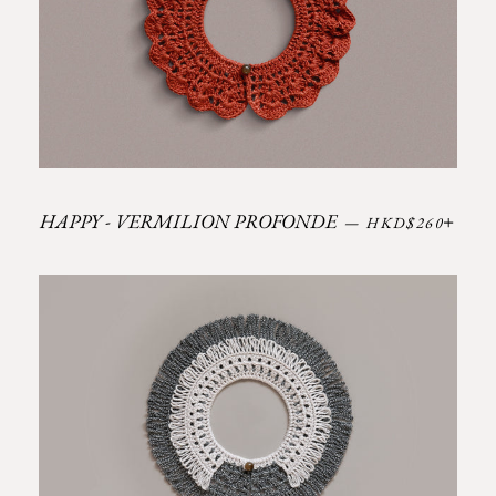
Prix régulier
+
HAPPY - VERMILION PROFONDE
—
HKD$260