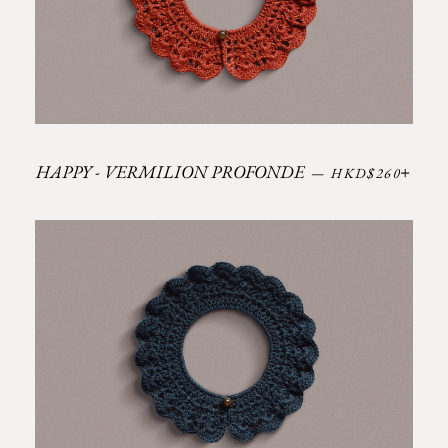
Prix régulier
+
HAPPY - VERMILION PROFONDE
—
HKD$260