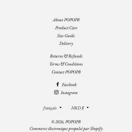
About POPOPB
Product Care
Size Guide
Delivery
Returns & Refunds
Terms & Conditions
Contact POPOPB
Facebook
Instagram
Langue
Devise
français
HKD $
© 2026,
POPOPB
Commerce électronique propulsé par Shopify