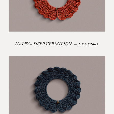
정가
+
HAPPY – DEEP VERMILION
—
HKD$260