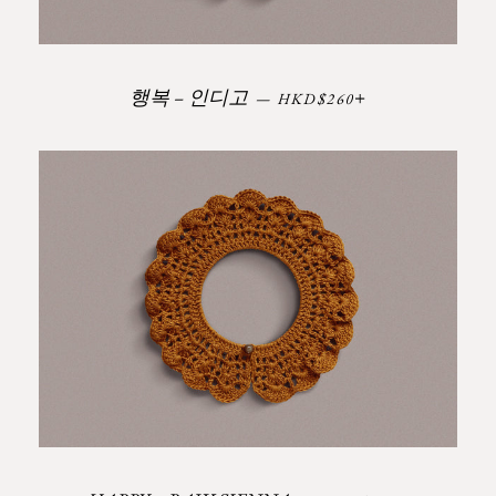
정가
+
행복 – 인디고
—
HKD$260