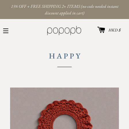
15% OFF + FREE SHIPPING 2+ ITEMS (no code needed instant
discount applied in cart)
카트
통
HKD $
화
사이트 탐색
H A P P Y