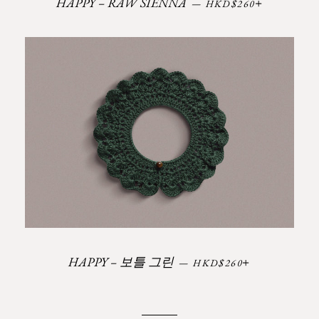
정가
+
HAPPY – RAW SIENNA
—
HKD$260
정가
+
HAPPY – 보틀 그린
—
HKD$260